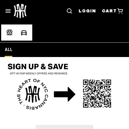
LOGIN
CART
ALL