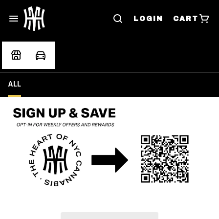
LOGIN
CART
ALL