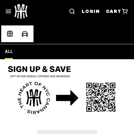
LOGIN
CART
ALL